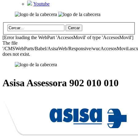
Youtube
[Error loading the WebPart 'AccesosMovil' of type 'AccesosMovil']
The file
'/CMSWebParts/Babel/AsisaWeb/Responsive/wucAccesosMovil.ascx
does not exist.
Asisa Assessora
902 010 010