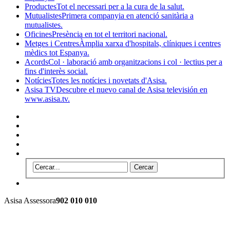
Productes
Tot el necessari per a la cura de la salut.
Mutualistes
Primera companyia en atenció sanitària a
mutualistes.
Oficines
Presència en tot el territori nacional.
Metges i Centres
Àmplia xarxa d'hospitals, clíniques i centres
mèdics tot Espanya.
Acords
Col · laboració amb organitzacions i col · lectius per a
fins d'interès social.
Notícies
Totes les notícies i novetats d'Asisa.
Asisa TV
Descubre el nuevo canal de Asisa televisión en
www.asisa.tv.
Asisa Assessora
902 010 010