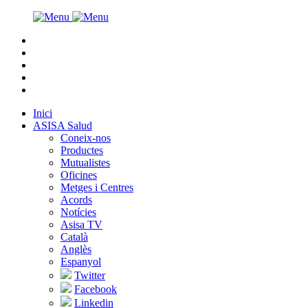
Inici
ASISA Salud
Coneix-nos
Productes
Mutualistes
Oficines
Metges i Centres
Acords
Notícies
Asisa TV
Català
Anglès
Espanyol
Twitter
Facebook
Linkedin