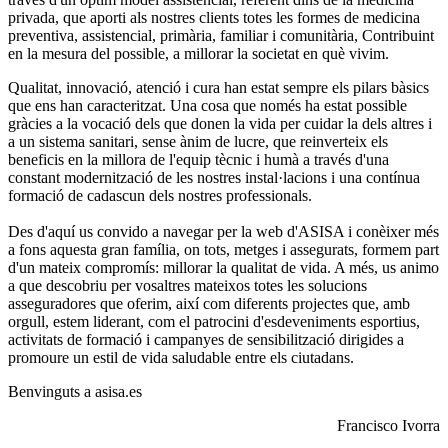
privada, que aporti als nostres clients totes les formes de
medicina
preventiva, assistencial, primària, familiar i comunitària
, Contribuint
en la mesura del possible, a millorar la societat en què vivim.
Qualitat, innovació, atenció
i
cura
han estat sempre els pilars bàsics
que ens han caracteritzat. Una cosa que només ha estat possible
gràcies a la vocació dels que donen la vida per cuidar la dels altres i
a un
sistema sanitari, sense ànim de lucre, que reinverteix els
beneficis
en la millora de l'equip tècnic i humà a través d'una
constant
modernització
de les nostres instal·lacions i una contínua
formació de cadascun dels nostres professionals.
Des d'aquí us convido a navegar per la web d'ASISA i conèixer més
a fons aquesta gran família, on tots, metges i assegurats, formem part
d'un mateix compromís:
millorar la qualitat de vida
. A més, us animo
a que descobriu per vosaltres mateixos totes les solucions
asseguradores que oferim, així com diferents projectes que, amb
orgull, estem liderant, com el patrocini d'esdeveniments esportius,
activitats de formació i campanyes de sensibilització dirigides a
promoure un estil de vida saludable entre els ciutadans.
Benvinguts a
asisa.es
Francisco Ivorra