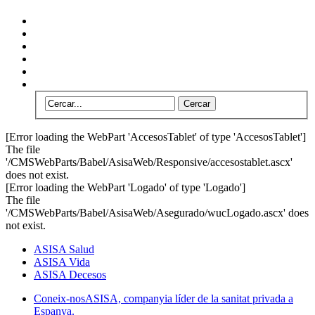
[Error loading the WebPart 'AccesosTablet' of type 'AccesosTablet']
The file
'/CMSWebParts/Babel/AsisaWeb/Responsive/accesostablet.ascx'
does not exist.
[Error loading the WebPart 'Logado' of type 'Logado']
The file
'/CMSWebParts/Babel/AsisaWeb/Asegurado/wucLogado.ascx' does
not exist.
ASISA Salud
ASISA Vida
ASISA Decesos
Coneix-nos
ASISA, companyia líder de la sanitat privada a
Espanya.