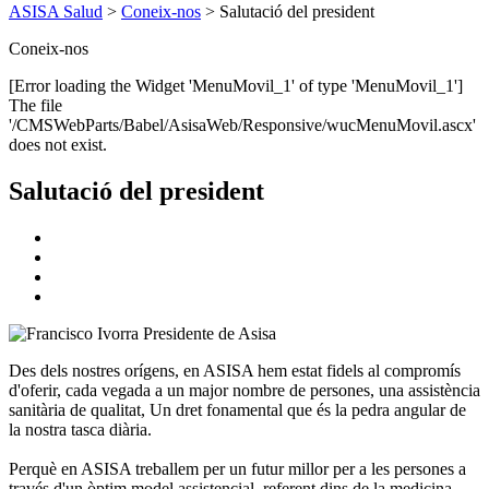
ASISA Salud
>
Coneix-nos
>
Salutació del president
Coneix-nos
[Error loading the Widget 'MenuMovil_1' of type 'MenuMovil_1']
The file
'/CMSWebParts/Babel/AsisaWeb/Responsive/wucMenuMovil.ascx'
does not exist.
Salutació del president
Des dels nostres orígens, en ASISA hem estat fidels al compromís
d'oferir, cada vegada a un major nombre de persones, una
assistència
sanitària de qualitat
, Un dret fonamental que és la pedra angular de
la nostra tasca diària.
Perquè en ASISA treballem per un futur millor per a les persones a
través d'un
òptim model assistencial
, referent dins de la medicina