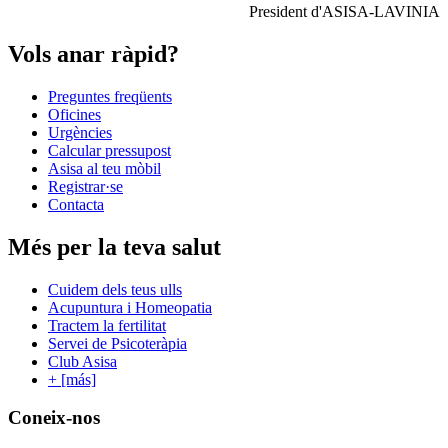
President d'ASISA-LAVINIA
Vols anar ràpid?
Preguntes freqüents
Oficines
Urgències
Calcular pressupost
Asisa al teu mòbil
Registrar·se
Contacta
Més per la teva salut
Cuidem dels teus ulls
Acupuntura i Homeopatia
Tractem la fertilitat
Servei de Psicoteràpia
Club Asisa
+ [más]
Coneix-nos